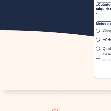
¿Cuántos
adquirir
Método 
Che
ACH/
Quic
He le
cond