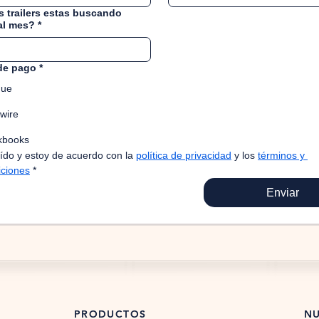
 trailers estas buscando
 al mes?
*
de pago
*
que
wire
kbooks
ído y estoy de acuerdo con la 
política de privacidad
 y los 
términos y 
iciones
*
Enviar
PRODUCTOS
NU