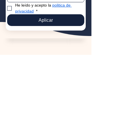
He leído y acepto la 
politica de 
privacidad
*
Aplicar
PRODUCTOS
Todos los productos
Trailers personalizados
Trailers para granjas y jardines
Trailers de cuello de cisne
Trailers
híbridos
Trailers utilitarios
NUESTRA TIENDA