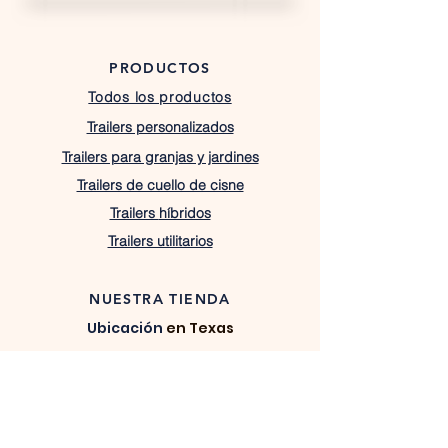
PRODUCTOS
Todos los productos
Trailers personalizados
Trailers para granjas y jardines
Trailers de cuello de cisne
Trailers
híbridos
Trailers utilitarios
NUESTRA TIENDA
Ubicación
en Texas
7408 W Highway 22,
Barry, TX 75102
lacostatrailers@gmail.com
430-333-1367