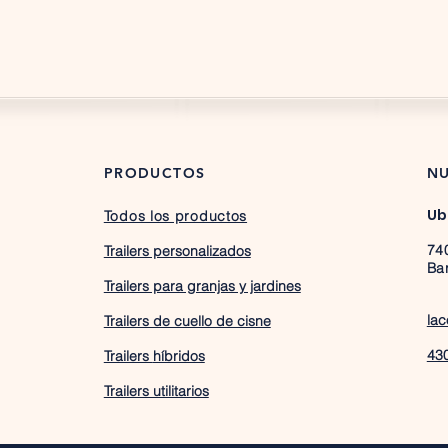
PRODUCTOS
NU
Ub
Todos los productos
74
Trailers personalizados
Ba
Trailers para granjas y jardines
lac
Trailers de cuello de cisne
43
Trailers
híbridos
Trailers utilitarios