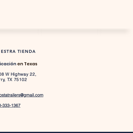
ESTRA TIENDA
icación
en Texas
08 W Highway 22,
rry, TX 75102
ostatrailers@gmail.com
0-333-1367